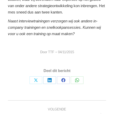
van onder andere strategieontwikkeling kon inbrengen. Het
mes sneed dus aan twee kanten.
Naast interviewtrainingen verzorgen wij ook andere in-
company trainingen en snelkookpansessies. Kunnen wij
voor u ook een training op maat maken?
Door
TTF
04/11/2015
Deel dit bericht
Deel
Deel
Deel
Deel
op
op
op
op
X
LinkedIn
Facebook
WhatsApp
Bericht
navigatie
VOLGENDE