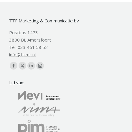
TTF Marketing & Communicatie bv
Postbus 1473
3800 BL Amersfoort
Tel: 033 461 58 52
info@ttfmc.nl
Vind ons op:
Facebook
X
Linkedin
Instagram
page
page
page
page
Lid van:
opens
opens
opens
opens
in
in
in
in
new
new
new
new
window
window
window
window