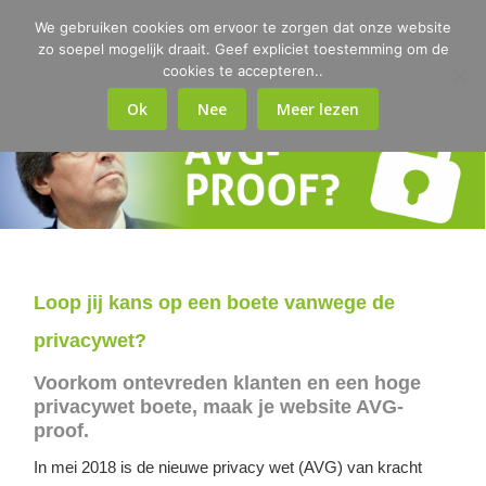
We gebruiken cookies om ervoor te zorgen dat onze website
zo soepel mogelijk draait. Geef expliciet toestemming om de
cookies te accepteren..
Ok
Nee
Meer lezen
Loop jij kans op een boete vanwege de
privacywet?
Voorkom ontevreden klanten en een hoge
privacywet boete, maak je website AVG-
proof.
In mei 2018 is de nieuwe privacy wet (AVG) van kracht