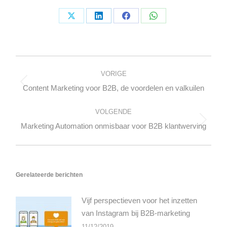
Deel
Deel
Deel
Deel
op
op
op
op
X
LinkedIn
Facebook
WhatsApp
Bericht
navigatie
VORIGE
Vorig
Content Marketing voor B2B, de voordelen en valkuilen
bericht
VOLGENDE
Volgend
Marketing Automation onmisbaar voor B2B klantwerving
bericht
Gerelateerde berichten
Vijf perspectieven voor het inzetten
van Instagram bij B2B-marketing
11/12/2019