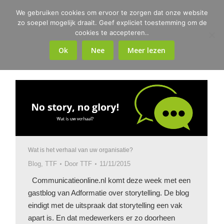
We gebruiken cookies om ervoor te zorgen dat onze website
zo soepel mogelijk draait. Geef expliciet toestemming om de
cookies te accepteren..
Ok
Nee
Meer lezen
Wat is het verhaal van uw organisatie?
Blog
,
TTF
Door
TTF
11/11/2015
Communicatieonline.nl komt deze week met een
gastblog van Adformatie over storytelling. De blog
eindigt met de uitspraak dat storytelling een vak
apart is. En dat medewerkers er zo doorheen