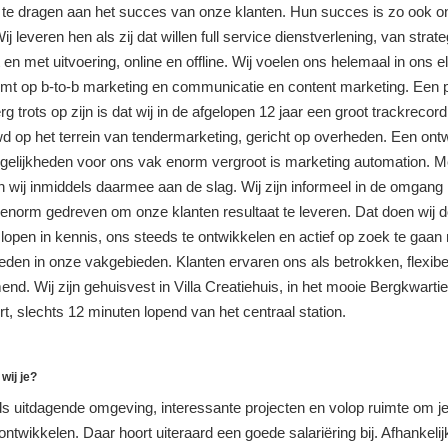
j te dragen aan het succes van onze klanten. Hun succes is zo ook o
j leveren hen als zij dat willen full service dienstverlening, van strate
t en met uitvoering, online en offline. Wij voelen ons helemaal in ons 
mt op b-to-b marketing en communicatie en content marketing. Een p
rg trots op zijn is dat wij in de afgelopen 12 jaar een groot trackreco
 op het terrein van tendermarketing, gericht op overheden. Een ontw
gelijkheden voor ons vak enorm vergroot is marketing automation. M
jn wij inmiddels daarmee aan de slag. Wij zijn informeel in de omgang
 enorm gedreven om onze klanten resultaat te leveren. Dat doen wij d
 lopen in kennis, ons steeds te ontwikkelen en actief op zoek te gaan
eden in onze vakgebieden. Klanten ervaren ons als betrokken, flexibe
nd. Wij zijn gehuisvest in Villa Creatiehuis, in het mooie Bergkwarti
t, slechts 12 minuten lopend van het centraal station.
wij je?
s uitdagende omgeving, interessante projecten en volop ruimte om je
ontwikkelen. Daar hoort uiteraard een goede salariëring bij. Afhankelij