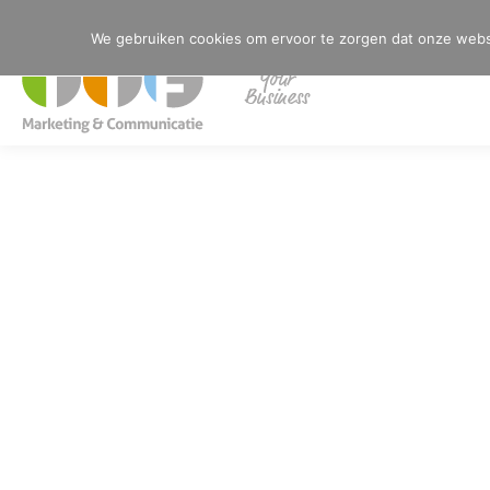
033 461 58 52
info@ttfmc.nl
Postbus 1473 - 3800 BL Amersfoort
We gebruiken cookies om ervoor te zorgen dat onze websit