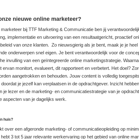
 onze nieuwe online marketeer?
e marketeer bij TTF Marketing & Communicatie ben jij verantwoordelij
ng, implementatie en uitvoering van een resultaatgericht, proactief on
beleid van onze klanten. Zo nieuwsgierig als je bent, maak je je heel
ende onderwerpen snel eigen. Je bent verantwoordelijk voor de conce
che invulling van een geïntegreerde online marketingstrategie. Waarna
eit ervan monitort, evalueert, dit rapporteert en verbetert. Het doel? Zo
orden aangetrokken en behouden. Jouw content is volledig toegespits
 doordat je jezelf kan verplaatsen in de opdrachtgever. Inzicht hebben
n je lezer en de marketing- en communicatiestrategie van je opdracht
ke aspecten van je dagelijks werk.
in huis?
kt over een afgeronde marketing- of communicatieopleiding op minim
hebt 3 tot 5 jaar relevante werkervaring op het gebied van online mark