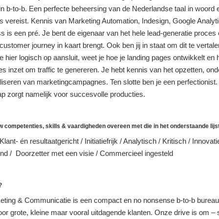
in b-to-b. Een perfecte beheersing van de Nederlandse taal in woord 
 is vereist. Kennis van Marketing Automation, Indesign, Google Analyt
 is een pré. Je bent de eigenaar van het hele lead-generatie proces
customer journey in kaart brengt. Ook ben jij in staat om dit te vertal
e hier logisch op aansluit, weet je hoe je landing pages ontwikkelt en 
 inzet om traffic te genereren. Je hebt kennis van het opzetten, on
liseren van marketingcampagnes. Ten slotte ben je een perfectionist
p zorgt namelijk voor succesvolle producties.
competenties, skills & vaardigheden overeen met die in het onderstaande lijs
Klant- én resultaatgericht / Initiatiefrijk / Analytisch / Kritisch / Innovatie
nd / Doorzetter met een visie / Commercieel ingesteld
?
ting & Communicatie is een compact en no nonsense b-to-b burea
or grote, kleine maar vooral uitdagende klanten. Onze drive is om – 