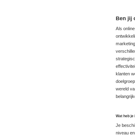
Ben jij
Als onlin
ontwikkeli
marketing
verschill
strategis
effectivit
klanten w
doelgroep
wereld va
belangrij
Wat heb je 
Je beschi
niveau en 