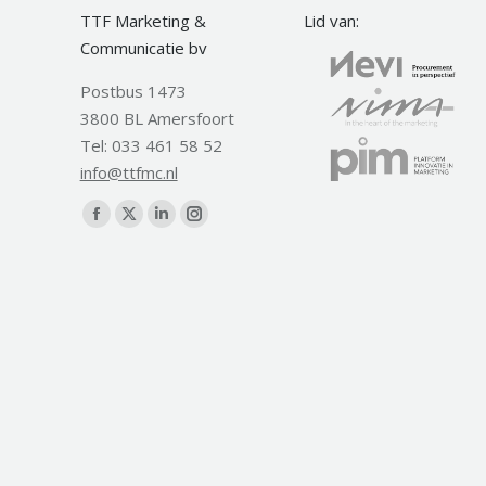
TTF Marketing &
Lid van:
Communicatie bv
Postbus 1473
3800 BL Amersfoort
Tel: 033 461 58 52
info@ttfmc.nl
Vind ons op:
Facebook
X
Linkedin
Instagram
page
page
page
page
opens
opens
opens
opens
in
in
in
in
new
new
new
new
window
window
window
window