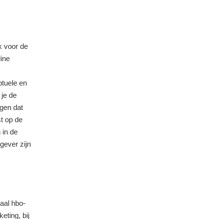
k voor de
line
ptuele en
 je de
rgen dat
t op de
 in de
gever zijn
aal hbo-
eting, bij