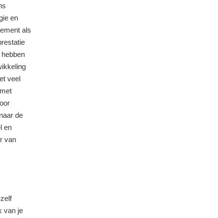
ns
gie en
element als
restatie
rd hebben
ikkeling
et veel
 met
oor
 naar de
l en
er van
zelf
k van je