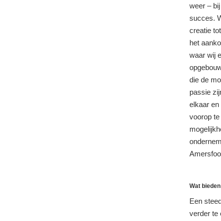
weer – bi
succes. Wi
creatie to
het aanko
waar wij e
opgebouwd
die de mo
passie zi
elkaar en
voorop te
mogelijkh
onderneme
Amersfoor
Wat bieden 
Een steed
verder te 