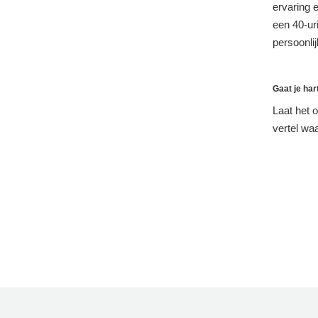
ervaring e
een 40-ur
persoonli
Gaat je har
Laat het 
vertel waa