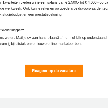
n kwaliteiten bieden wij je een salaris van € 2.500,- tot € 4.000,- op b
ige werkweek. Ook kun je rekenen op goede arbeidsvoorwaarden zo
jk studiebudget en een prestatiebeloning.
t sneller kloppen?
ons weten. Mail je cv aan
hans.pilaar@ttfmc.nl
of klik op onderstaand 
rom jij bij uitstek onze nieuwe online marketeer bent
Reageer op de vacature