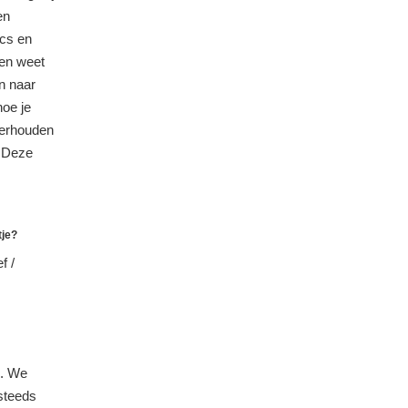
en
ics en
 en weet
en naar
hoe je
derhouden
. Deze
tje?
f /
u. We
steeds