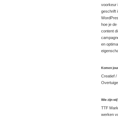
voorkeur 
geschrift
WordPress
hoe je de 
content di
campagnes
en optima
eigenscha
Komen jouw 
Creatief / 
Overtuige
Wie zijn wij
TTF Marke
werken vo