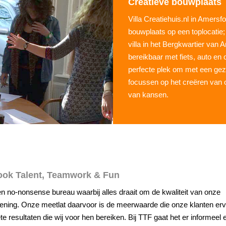
Creatieve bouwplaats
Villa Creatiehuis.nl in Amersfo
bouwplaats op een toplocatie;
villa in het Bergkwartier van 
bereikbaar met fiets, auto en
perfecte plek om met een gez
focussen op het creëren van 
van kansen.
ook Talent, Teamwork & Fun
een no-nonsense bureau waarbij alles draait om de kwaliteit van onze
lening. Onze meetlat daarvoor is de meerwaarde die onze klanten er
e resultaten die wij voor hen bereiken. Bij TTF gaat het er informeel 