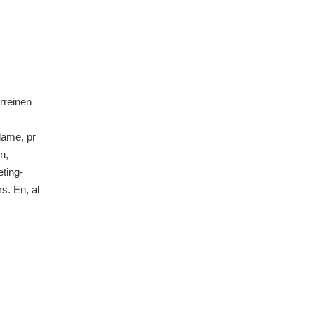
rreinen
lame, pr
n,
ting-
s. En, al