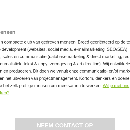
ensen
een compacte club van gedreven mensen. Breed georiënteerd op de te
e development (websites, social media, e-mailmarketing, SEO/SEA),
, sales en communicatie (databasemarketing & direct marketing, rec
journalistiek, tekst & copy, vormgeving & art direction). Wij ontwikkele
n en produceren. Dit doen we vanuit onze communicatie- en/of marke
 en het uitvoeren van projectmanagement. Kortom, denkers en doener
 het zelf: prettige mensen om mee samen te werken.
Wil je met ons
ken?
NEEM CONTACT OP