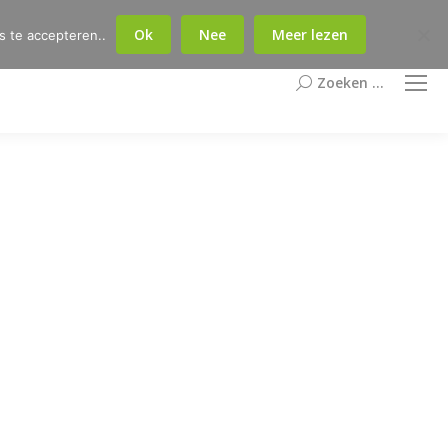
Facebook
X
Linkedin
Ins
Ok
Nee
Meer lezen
s te accepteren..
page
page
page
pag
opens
opens
opens
ope
Zoeken ...
Zoeken:
in
in
in
in
new
new
new
ne
window
window
window
win