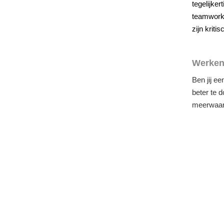
tegelijker
teamwork,
zijn kriti
Werken
Ben jij e
beter te 
meerwaard