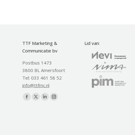
TTF Marketing &
Lid van:
Communicatie bv
Postbus 1473
3800 BL Amersfoort
Tel: 033 461 58 52
info@ttfmc.nl
Vind ons op:
Facebook
X
Linkedin
Instagram
page
page
page
page
opens
opens
opens
opens
in
in
in
in
new
new
new
new